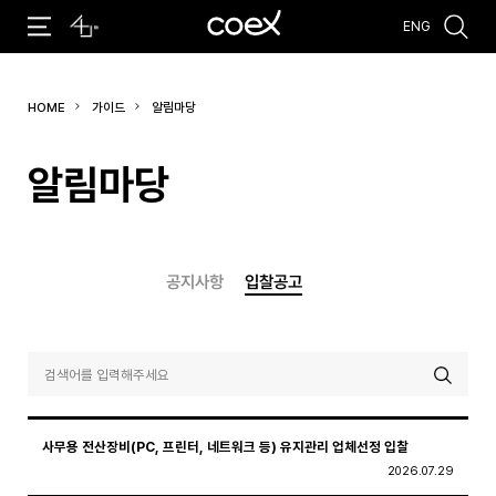
ENG
추천검색어
HOME
가이드
알림마당
#코엑스 전시
#행사
#주차안내
#편의시설
#오시는 길
#컨퍼런스
알림마당
공지사항
입찰공고
사무용 전산장비(PC, 프린터, 네트워크 등) 유지관리 업체선정 입찰
2026.07.29