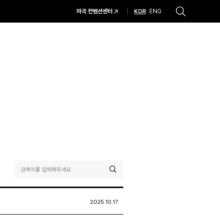
KOR
마곡 컨벤션센터
ENG
추천검색어
#코엑스 전시
#행사
#주차안내
#편의시설
#오시는 길
#컨퍼런스
2025.10.17