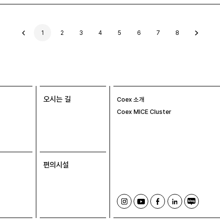
이
1
2
3
4
5
6
7
8
전
글
오시는 길
Coex 소개
Coex MICE Cluster
편의시설
인
유
페
링
블
스
튜
이
크
로
타
브
스
드
그