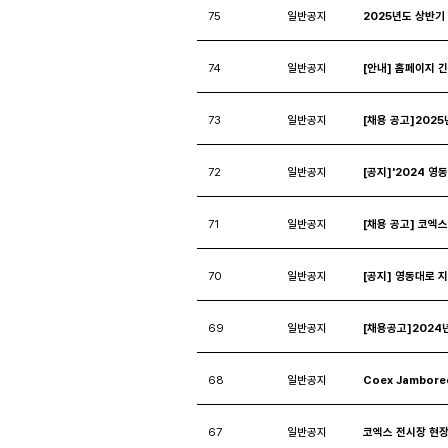
75
일반공지
2025년도 상반기
74
일반공지
[안내] 홈페이지 긴
73
일반공지
[채용 공고]202
72
일반공지
[공지]'2024 영
71
일반공지
[채용 공고] 코엑
70
일반공지
[공지] 영동대로 
69
일반공지
[채용공고]2024
68
일반공지
Coex Jambor
67
일반공지
코엑스 전시장 현장