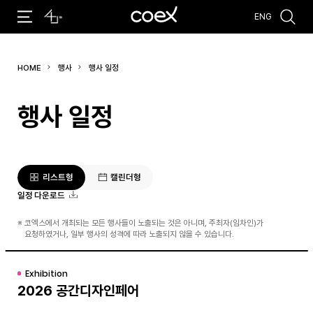
ENG
추천검색어
HOME
행사
행사 일정
#코엑스 전시
#행사
#주차안내
#편의시설
#오시는 길
#컨퍼런스
행사 일정
리스트형
캘린더형
일정 다운로드
※
코엑스에서 개최되는 모든 행사들이 노출되는 것은 아니며, 주최자(임차인)가
요청하였거나, 일부 행사의 성격에 따라 노출되지 않을 수 있습니다.
Exhibition
2026 공간디자인페어