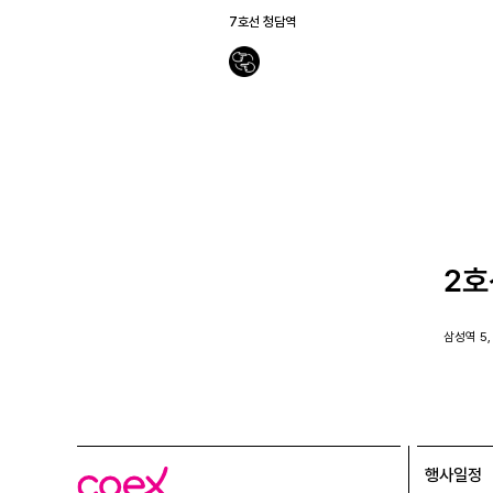
7호선 청담역
수
어
보
기
2호
삼성역 5
행사일정
코