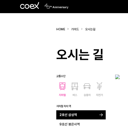
HOME
가이드
오시는길
오시는 길
교통수단
지하철
버스
승용차
자전거
지하철 하차 역
2호선 삼성역
9호선 봉은사역