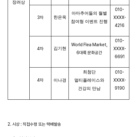
장려상
010-
아마추어들의 월별
3차
한은옥
XXXX-
참여형 이벤트 진행
4216
010-
World Flea Market,
4차
김기현
XXXX-
6대륙 문화공간
6691
최첨단
010-
4차
XXXX-
이나경
멀티플레이스와
9190
건강의 만남
2. 시상 : 직접수령 또는 택배발송