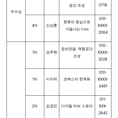
0718
공간 조성
우수상
010-
한류의 중심으로
4차
신상훈
XXXX-
거듭나는 Coex
2064
010-
정보전달, 체험공간
1차
성주현
XXXX-
조성
3028
010-
1차
이지하
코엑스의 한옥화
XXXX-
4491
011-
2차
김경민
디지털 러브 스토리
XXX-
2842