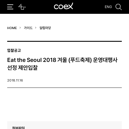
ENG
추천검색어
HOME
가이드
알림마당
#코엑스 전시
#행사
#주차안내
#편의시설
#오시는 길
#컨퍼런스
입찰공고
Eat the Seoul 2018 겨울 (푸드축제) 운영대행사
선정 제안입찰
2018.11.16
첨부파일