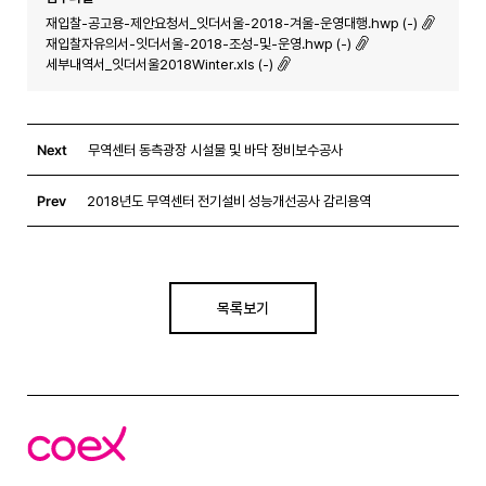
재입찰-공고용-제안요청서_잇더서울-2018-겨울-운영대행.hwp (-)
재입찰자유의서-잇더서울-2018-조성-및-운영.hwp (-)
세부내역서_잇더서울2018Winter.xls (-)
Next
무역센터 동측광장 시설물 및 바닥 정비보수공사
Prev
2018년도 무역센터 전기설비 성능개선공사 감리용역
목록보기
코
엑
스