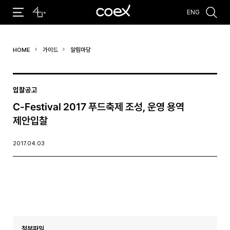
ENG
추천검색어
HOME
가이드
알림마당
#코엑스 전시
#행사
#주차안내
#편의시설
#오시는 길
#컨퍼런스
입찰공고
C-Festival 2017 푸드축제 조성, 운영 용역
제안입찰
2017.04.03
첨부파일