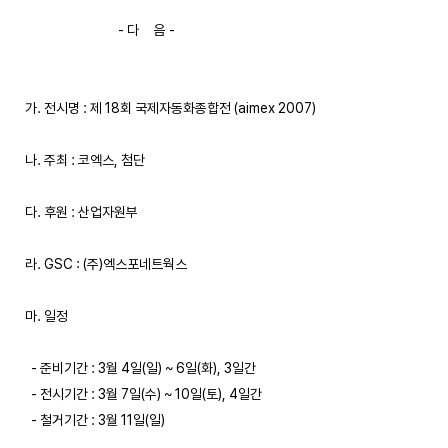
                               - 다     음 -

가. 전시명 : 제 18회 국제자동화종합전 (aimex 2007)

나. 주최 : 코엑스, 첨단

다. 후원 : 산업자원부

라. GSC : (주)엑스포네트웍스

마. 일정

  - 준비기간 : 3월 4일(일) ~ 6일(화), 3일간

  - 전시기간 : 3월 7일(수) ~ 10일(토), 4일간

  - 철거기간 : 3월 11일(일)
