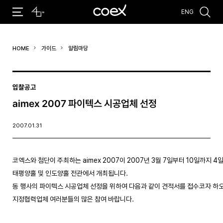
ENG
추천검색어
HOME
가이드
알림마당
#코엑스 전시
#행사
#주차안내
#편의시설
#오시는 길
#컨퍼런스
입찰공고
aimex 2007 파이텍스 시공업체 선정
2007.01.31
코엑스와 첨단이 주최하는 aimex 2007이 2007년 3월 7일부터 10일까지 4일
태평양홀 및 인도양홀 전관에서 개최됩니다. 

동 행사의 파이텍스 시공업체 선정을 위하여 다음과 같이 견적서를 접수코자 하오니
지정협력업체 여러분들의 많은 참여 바랍니다. 
