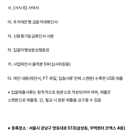
사. [서식 6] 서약서
아. 주거래은행 금융거래확인서
자. 신용평가등급확인서 사본
차. 입찰이행보증보험증권
카. 사업제안서 출력본 5부(심사위원용)
타. 제안 내용(제안서, PT 파일, 입찰서류 전체 스캔본) 수록한 USB 제출
※ 입찰제출서류는 원칙적으로 원본으로 작성되어야 하며, 제출은
스캔본으로 제출함. 단, 필요 시 원본 제출을 요구할 수 있음
※
등록장소
:
서울시 강남구 영동대로
513(
삼성동
,
무역센터 코엑스
4
층
)