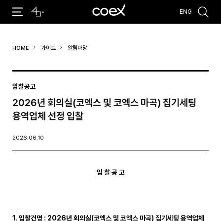
ENG
추천검색어
HOME
가이드
알림마당
#코엑스 전시
#행사
#주차안내
#편의시설
#오시는 길
#컨퍼런스
입찰공고
2026년 회의실(코엑스 및 코엑스 마곡) 집기세팅
용역업체 선정 입찰
2026.06.10
입 찰 공 고
1. 입찰건명
:
2026
년 회의실
(
코엑스 및 코엑스 마곡
)
집기세팅 용역업체