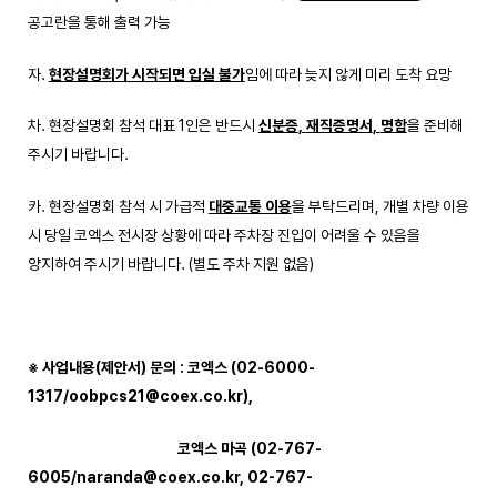
공고란을 통해 출력 가능
자.
현장설명회가 시작되면 입실 불가
임에 따라 늦지 않게 미리 도착 요망
차. 현장설명회 참석 대표 1인은 반드시
신분증
,
재직증명서
,
명함
을 준비해
주시기 바랍니다.
카. 현장설명회 참석 시 가급적
대중교통 이용
을 부탁드리며, 개별 차량 이용
시 당일 코엑스 전시장 상황에 따라 주차장 진입이 어려울 수 있음을
양지하여 주시기 바랍니다. (별도 주차 지원 없음)
※
사업내용
(
제안서
)
문의
:
코엑스
(
02-6000-
1317/oobpcs21@coex.co.kr
),
코엑스 마곡
(
02-767-
6005/naranda@coex.co.kr, 02-767-