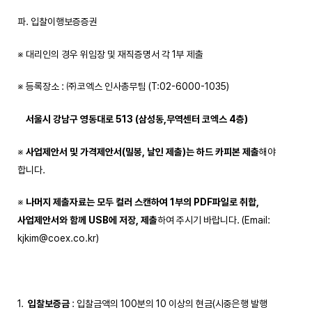
파. 입찰이행보증증권
※ 대리인의 경우 위임장 및 재직증명서 각 1부 제출
※ 등록장소 : ㈜코엑스 인사총무팀 (T:02-6000-1035)
서울시 강남구 영동대로
513 (
삼성동
,
무역센터 코엑스
4
층
)
※
사업제안서 및 가격제안서
(
밀봉
,
날인 제출
)
는 하드 카피본 제출
해야
합니다.
※
나머지 제출자료는 모두 컬러 스캔하여
1
부의
PDF
파일로 취합
,
사업제안서와 함께
USB
에 저장
,
제출
하여 주시기 바랍니다. (Email:
kjkim@coex.co.kr)
입찰보증금
: 입찰금액의 100분의 10 이상의 현금(시중은행 발행