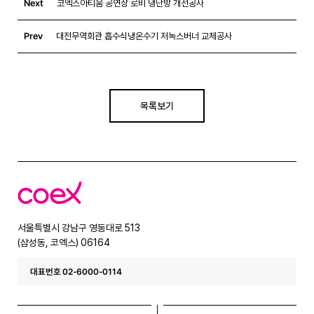
Next
코엑스아티움 공연장 로비 냉난방 개선공사
Prev
대전무역회관 흡수식냉온수기 저녹스버너 교체공사
목록보기
코
엑
스
서울특별시 강남구 영동대로 513
(삼성동, 코엑스) 06164
대표번호 02-6000-0114