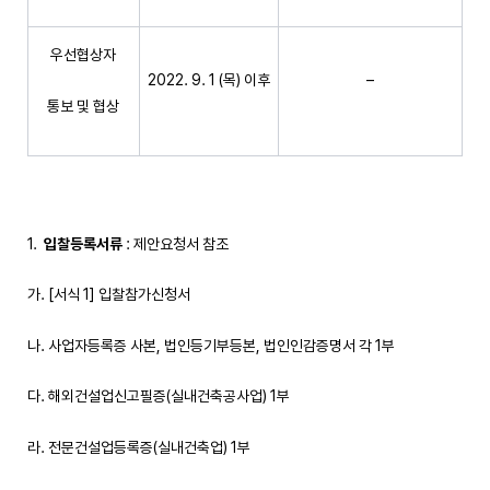
우선협상자
2022. 9. 1 (목) 이후
–
통보 및 협상
입찰등록서류
: 제안요청서 참조
가. [서식 1] 입찰참가신청서
나. 사업자등록증 사본, 법인등기부등본, 법인인감증명서 각 1부
다. 해외건설업신고필증(실내건축공사업) 1부
라. 전문건설업등록증(실내건축업) 1부