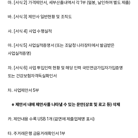
마. [서식 2] 가격제안서, 세부산출내역서 각 1부 (밀봉, 날인하여 별도 제출)
바. [서식 3] 제안사 일반현황 및 조직도
사. [서식 4] 사업 수행실적
아. [서식 5] 사업실적증명서 (또는 조달청 나라장터에서 발급받은
사업실적증명)
자. [서식 6] 사업 투입인력 현황 및 해당 인력 국민연금가입자가입증명
또는 건강보험자격득실확인서
차. 사업제안서 5부
※
제안서 내에 제안사를 나타낼 수 있는 문안
(
상호 및 로고 등
)
삭제
카. 제안내용 수록 USB 1개 (겉면에 제출업체명 표시)
타. 주거래은행 금융거래확인서 1부