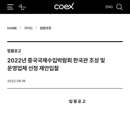
ENG
추천검색어
HOME
가이드
알림마당
#코엑스 전시
#행사
#주차안내
#편의시설
#오시는 길
#컨퍼런스
입찰공고
2022년 중국국제수입박람회 한국관 조성 및
운영업체 선정 제안입찰
2022.08.18
입 찰 공 고