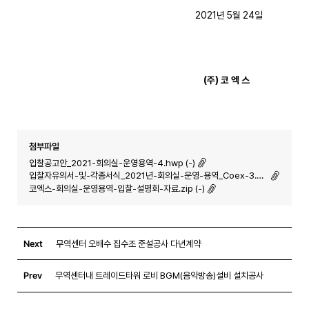
2021년 5월 24일
(
주
)
코 엑 스
첨부파일
입찰공고안_2021-회의실-운영용역-4.hwp (-)
입찰자유의서-및-각종서식_2021년-회의실-운영-용역_Coex-3.hwp (-)
코엑스-회의실-운영용역-입찰-설명회-자료.zip (-)
Next
무역센터 오배수 집수조 준설공사 다년계약
Prev
무역센터내 트레이드타워 로비 BGM(음악방송)설비 설치공사