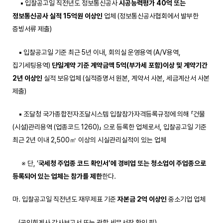
▪ 입찰공고일 직전년도 정보통신공사
시공능력평가
40
억 또는
정보통신공사 실적
15
억원 이상인
업체 (정보통신공사협회에서 발부한
증빙서류 제출)
▪ 입찰공고일 기준 최근 5년 이내, 회의실 운영용역 (A/V용역,
집기세팅용역)
단일계약 기준 계약금액
5
억
(
부가세 포함
)
이상 및 계약기간
2
년 이상인
실적 보유업체 (실적증명서 원본, 계약서 사본, 세금계산서 사본
제출)
▪ 조달청 국가종합전자조달시스템 입찰참가자격등록규정에 의해 「건물
(시설)관리용역 (업종코드 1260)」 으로 등록한 업체로서, 입찰공고일 기준
최근 2년 이내 2,500㎡ 이상의 시실관리실적이 있는 업체
※ 단, ‘
국세청 주업종 코드 확인서
’
에 경비업 또는 청소업이 주업종으로
등록되어 있는 업체는 참가를 제한
한다.
마. 입찰공고일 직전년도 재무제표 기준
자본금
2
억 이상인
중소기업 업체
(공인회계사 감사보고서 또는 관할 세무서장 확인 필)