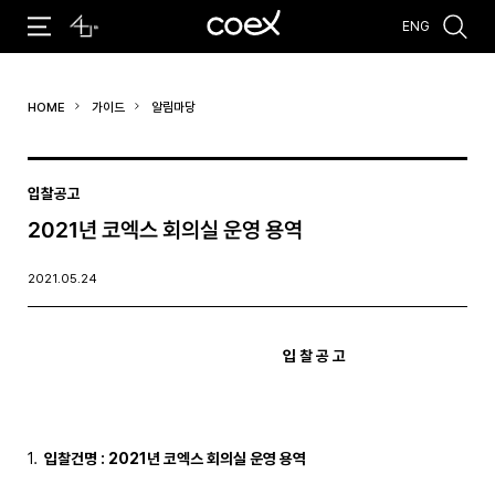
ENG
추천검색어
HOME
가이드
알림마당
#코엑스 전시
#행사
#주차안내
#편의시설
#오시는 길
#컨퍼런스
입찰공고
2021년 코엑스 회의실 운영 용역
2021.05.24
입 찰 공 고
입찰건명
: 2021
년 코엑스 회의실 운영 용역