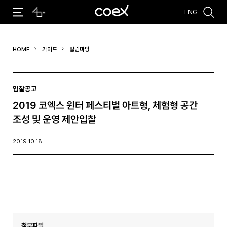
ENG
추천검색어
HOME
가이드
알림마당
#코엑스 전시
#행사
#주차안내
#편의시설
#오시는 길
#컨퍼런스
입찰공고
2019 코엑스 윈터 페스티벌 아트형, 체험형 공간
조성 및 운영 제안입찰
2019.10.18
첨부파일