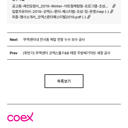
공고용-제안요청서_2019-Winter-아트형체험형-프로그램-조성운영최종.hwp (-)
입찰자유의서-2019-코엑스-윈터-페스티벌-조성-및-운영.hwp (-)
최종-행사소개서_코엑스윈터페스티벌2019.pdf (-)
Next
무역센터내 전시동 옥탑 천창 누수 보수 공사
Prev
(후반기) 무역센터 코엑스몰 F&B 매장 주방배기덕트 세정 공사
목록보기
코
엑
스