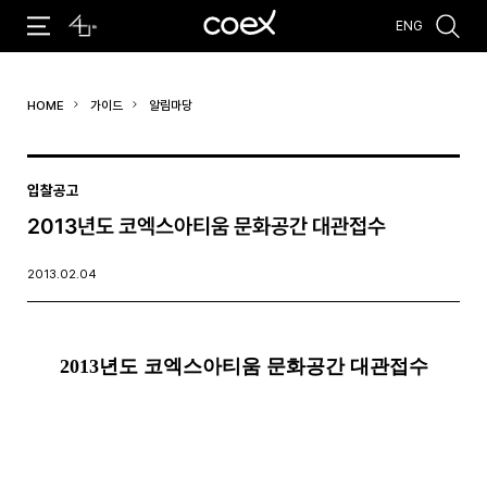
ENG
추천검색어
HOME
가이드
알림마당
#코엑스 전시
#행사
#주차안내
#편의시설
#오시는 길
#컨퍼런스
입찰공고
2013년도 코엑스아티움 문화공간 대관접수
2013.02.04
2013년도 코엑스아티움 문화공간 대관접수