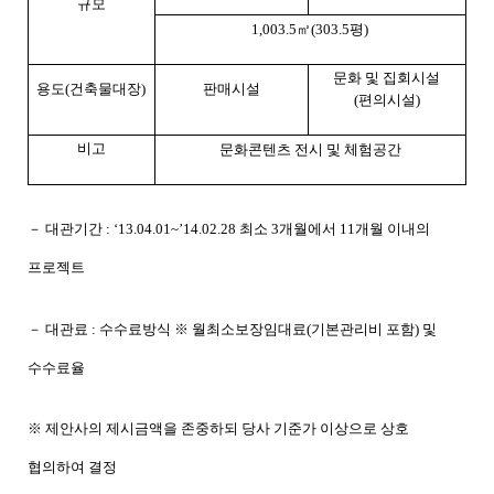
규모
1,003.5㎡(303.5평)
문화 및 집회시설
용도(건축물대장)
판매시설
(편의시설)
비고
문화콘텐츠 전시 및 체험공간
－ 대관기간 : ‘13.04.01~’14.02.28 최소 3개월에서 11개월 이내의
프로젝트
－ 대관료 : 수수료방식 ※ 월최소보장임대료(기본관리비 포함) 및
수수료율
※ 제안사의 제시금액을 존중하되 당사 기준가 이상으로 상호
협의하여 결정