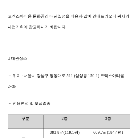
코엑스아티움 문화공간 대관일정을 다음과 같이 안내드리오니 귀사의
사업기획에 참고하시기 바랍니다.
 대관장소
－ 위치 : 서울시 강남구 영동대로 511 (삼성동 159-1) 코엑스아티움
2~3F
－ 전용면적 및 모집업종
구분
2층
3층
393.8㎡(119.1평)
609.7㎡(184.4평)