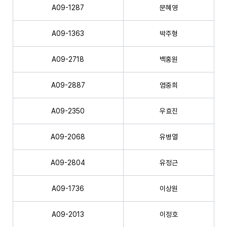
A09-1287
문혜영
A09-1363
박주형
A09-2718
백홍원
A09-2887
염중희
A09-2350
우효진
A09-2068
유병열
A09-2804
유정근
A09-1736
이상원
A09-2013
이정호