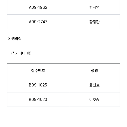
A09-1962
한서영
A09-2747
황정환
ㅇ 경력직
(* 가나다 順)
접수번호
성명
B09-1025
윤진호
B09-1023
이호승