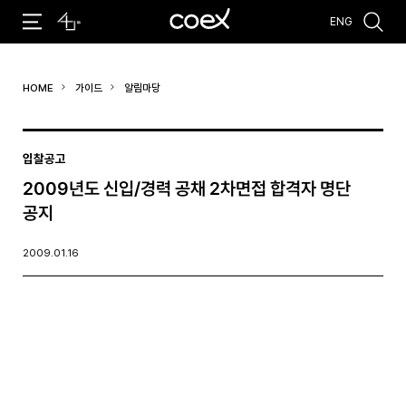
ENG
추천검색어
HOME
가이드
알림마당
#코엑스 전시
#행사
#주차안내
#편의시설
#오시는 길
#컨퍼런스
입찰공고
2009년도 신입/경력 공채 2차면접 합격자 명단
공지
2009.01.16