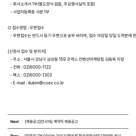
   - 회사소개서 1부(별도양식 없음, 주요행사실적 포함) 

   - 사업자등록증 사본 1부 

○ 접수방법 : 우편접수 

   - 우편접수는 반드시 등기 우편으로 송부 바라며, 접수 마감일 당일 도착분에 한함
[신청서 접수 및 문의처] 

   - 주소 : 서울시 강남구 삼성동 159 코엑스 컨벤션마케팅팀 김동욱 차장

   - 전화 : 02)6000-1122

   - 팩스 : 02)6000-1303 

   - E-mail : dukim@coex.co.kr

Next
[채용공고]전시1팀 계약직 채용공고
Prev
[입찰공고]KOSIGN 2007(제15회 한국국제사인디자인전) 전시장치공사