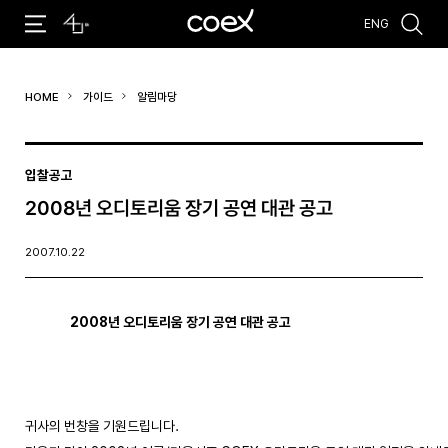
ENG
추천검색어
HOME
가이드
알림마당
#코엑스 전시
#행사
#주차안내
#편의시설
#오시는 길
#컨퍼런스
입찰공고
2008년 오디토리움 장기 공연 대관 공고
2007.10.22
2008년 오디토리움 장기 공연 대관 공고
귀사의 번창을 기원드립니다.
