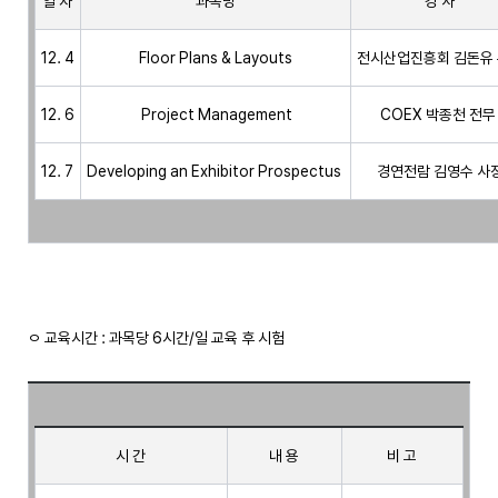
일 자
과목명
강 사
12. 4
 Floor Plans & Layouts 
전시산업진흥회 김돈유
12. 6
  Project Management 
COEX 박종천 전무
12. 7
Developing an Exhibitor Prospectus 
경연전람 김영수 사
ㅇ 교육시간 : 과목당 6시간/일 교육 후 시험

시 간
내 용
비 고