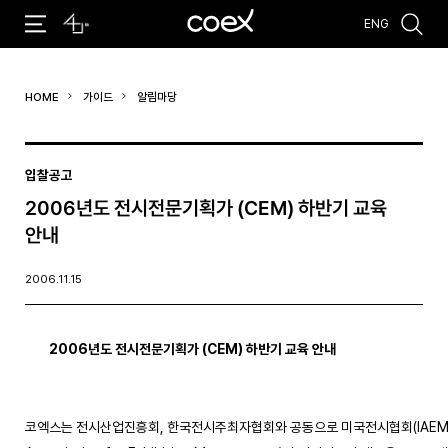
ENG
추천검색어
HOME
가이드
알림마당
#코엑스 전시
#행사
#주차안내
#편의시설
#오시는 길
#컨퍼런스
입찰공고
2006년도 전시전문기획가 (CEM) 하반기 교육
안내
2006.11.15
2006년도 전시전문기획가 (CEM) 하반기 교육 안내 
코엑스는 전시산업진흥회, 한국전시주최자협회와 공동으로 미국전시협회(IAEM : Int