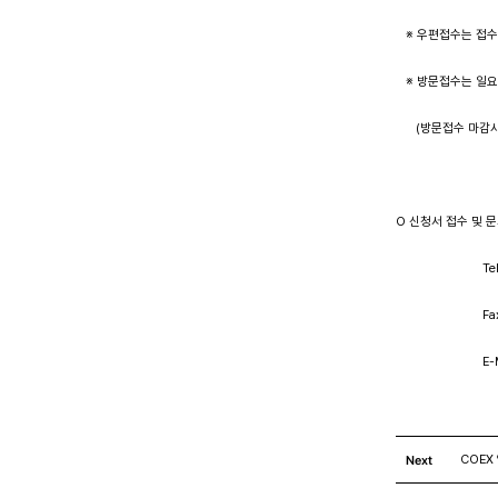
   ※ 우편접수는 접
   ※ 방문접수는 일
      (방문접수 마감
O 신청서 접수 및 
                      
                     
                          
Next
COEX