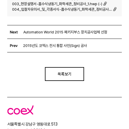
003_현장설명서-흡수식냉동기_화학세관_정비공사_1.hwp (-)
004_입찰자유의서_및_각종서식-흡수식냉동기_화학세관_정비공사_1.hwp (-)
Next
Automation World 2015 패키지부스 장치공사업체 선정
Prev
2015년도 코엑스 전시 통합 사인(Sign) 공사
목록보기
코
엑
스
서울특별시 강남구 영동대로 513