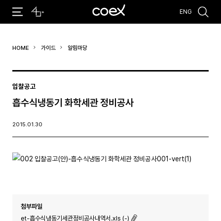
ENG
추천검색어
HOME
가이드
알림마당
#코엑스 전시
#행사
#주차안내
#편의시설
#오시는 길
#컨퍼런스
입찰공고
흡수식냉동기 화학세관 정비공사
2015.01.30
첨부파일
et-흡수식냉동기세관정비공사내역서.xls (-)