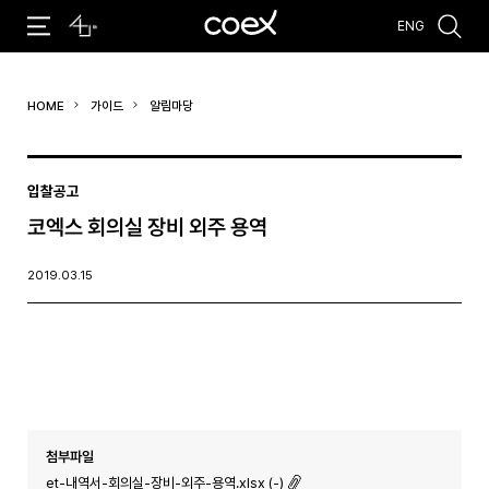
ENG
추천검색어
HOME
가이드
알림마당
#코엑스 전시
#행사
#주차안내
#편의시설
#오시는 길
#컨퍼런스
입찰공고
코엑스 회의실 장비 외주 용역
2019.03.15
첨부파일
et-내역서-회의실-장비-외주-용역.xlsx (-)