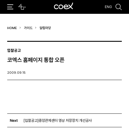
ENG
추천검색어
HOME
가이드
알림마당
#코엑스 전시
#행사
#주차안내
#편의시설
#오시는 길
#컨퍼런스
입찰공고
코엑스 홈페이지 통합 오픈
2009.09.15
Next
[입찰공고]중앙관제센터 영상 저장장치 개선공사