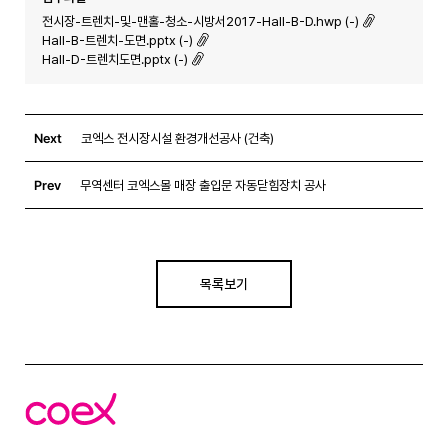
전시장-트렌치-및-맨홀-청소-시방서2017-Hall-B-D.hwp (-)
Hall-B-트렌치-도면.pptx (-)
Hall-D-트렌치도면.pptx (-)
Next
코엑스 전시장시설 환경개선공사 (건축)
Prev
무역센터 코엑스몰 매장 출입문 자동닫힘장치 공사
목록보기
코
엑
스