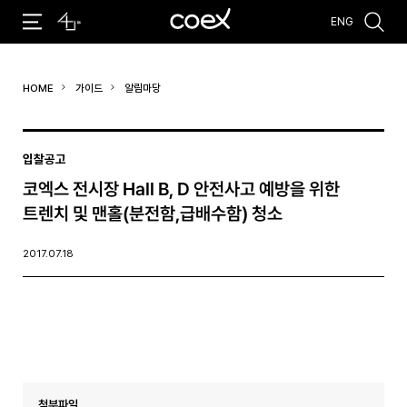
ENG
추천검색어
HOME
가이드
알림마당
#코엑스 전시
#행사
#주차안내
#편의시설
#오시는 길
#컨퍼런스
입찰공고
코엑스 전시장 Hall B, D 안전사고 예방을 위한
트렌치 및 맨홀(분전함,급배수함) 청소
2017.07.18
첨부파일