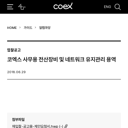
ENG
추천검색어
HOME
가이드
알림마당
#코엑스 전시
#행사
#주차안내
#편의시설
#오시는 길
#컨퍼런스
입찰공고
코엑스 사무용 전산장비 및 네트워크 유지관리 용역
2018.06.29
첨부파일
재입찰-공고용-제안요청서.hwp (-)