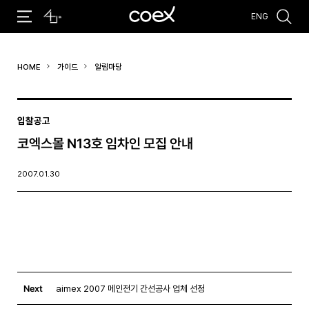
ENG
추천검색어
HOME
가이드
알림마당
#코엑스 전시
#행사
#주차안내
#편의시설
#오시는 길
#컨퍼런스
입찰공고
코엑스몰 N13호 임차인 모집 안내
2007.01.30
Next
aimex 2007 메인전기 간선공사 업체 선정