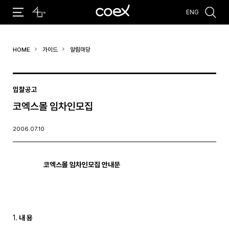
ENG
추천검색어
HOME
가이드
알림마당
#코엑스 전시
#행사
#주차안내
#편의시설
#오시는 길
#컨퍼런스
입찰공고
코엑스몰 임차인모집
2006.07.10
코엑스몰 임차인모집 안내문 
1. 
내 용