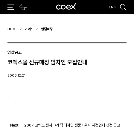
ENG
추천검색어
HOME
가이드
알림마당
#코엑스 전시
#행사
#주차안내
#편의시설
#오시는 길
#컨퍼런스
입찰공고
코엑스몰 신규매장 임차인 모집안내
2006.12.21
.
Next
2007 코엑스 전시 그래픽 디자인 전문기획사 지정업체 선정 공고