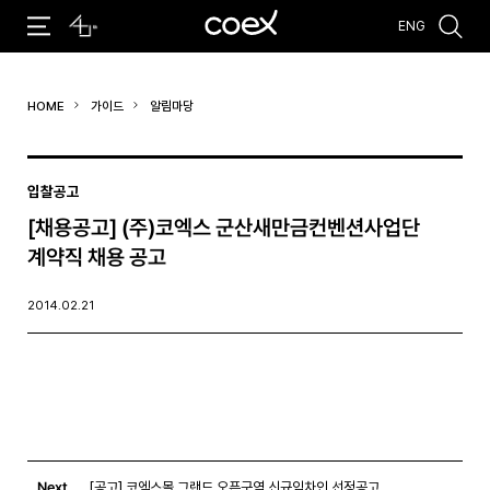
ENG
추천검색어
HOME
가이드
알림마당
#코엑스 전시
#행사
#주차안내
#편의시설
#오시는 길
#컨퍼런스
입찰공고
[채용공고] (주)코엑스 군산새만금컨벤션사업단
계약직 채용 공고
2014.02.21
Next
[공고] 코엑스몰 그랜드 오픈구역 신규임차인 선정공고