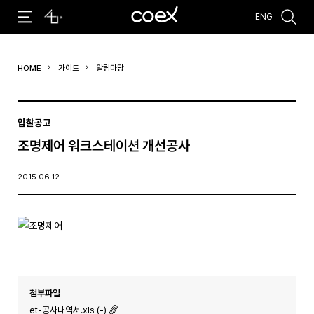
ENG
추천검색어
HOME
가이드
알림마당
#코엑스 전시
#행사
#주차안내
#편의시설
#오시는 길
#컨퍼런스
입찰공고
조명제어 워크스테이션 개선공사
2015.06.12
첨부파일
et-공사내역서.xls (-)