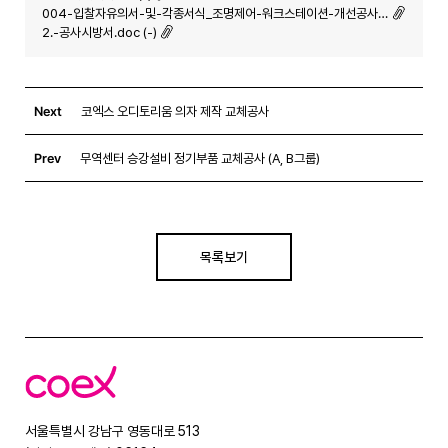
004-입찰자유의서-및-각종서식_조명제어-워크스테이션-개선공사1.hwp (-)
2.-공사시방서.doc (-)
Next
코엑스 오디토리움 의자 제작 교체공사
Prev
무역센터 승강설비 정기부품 교체공사 (A, B그룹)
목록보기
코
엑
스
서울특별시 강남구 영동대로 513