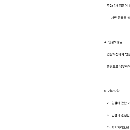
    주2) 1차 입
         서류 등록을 
 4. 입찰보증금
    입찰직전까지 
    증권으로 납부하
 5. 기타사항
    가. 입찰에 관
    나. 입찰과 관
    다. 회계처리