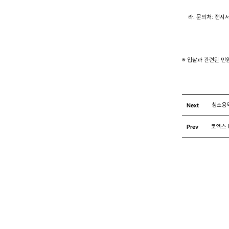
    라. 문의처: 전시
※ 입찰과 관련된 민
Next
청소용
Prev
코엑스 