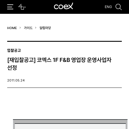
ENG
추천검색어
HOME
가이드
알림마당
#코엑스 전시
#행사
#주차안내
#편의시설
#오시는 길
#컨퍼런스
입찰공고
[재입찰공고] 코엑스 1F F&B 영업장 운영사업자
선정
2011.05.24