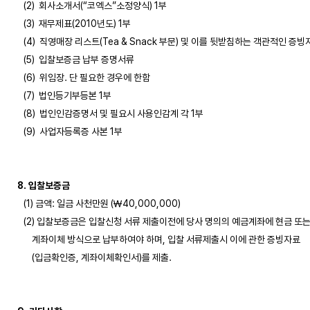
   (2)  회사소개서(“코엑스”소정양식) 1부  

   (3)  재무제표(2010년도) 1부

   (4)  직영매장 리스트(Tea & Snack 부문) 및 이를 뒷받침하는 객관적인 증빙
   (5)  입찰보증금 납부 증명서류 

   (6)  위임장. 단 필요한 경우에 한함

   (7)  법인등기부등본 1부

   (8)  법인인감증명서 및 필요시 사용인감계 각 1부

   (9)  사업자등록증 사본 1부

8. 입찰보증금
   (1) 금액: 일금 사천만원 (￦40,000,000)

   (2) 입찰보증금은 입찰신청 서류 제출이전에 당사 명의의 예금계좌에 현금 또는 
       계좌이체 방식으로 납부하여야 하며, 입찰 서류제출시 이에 관한 증빙자료

       (입금확인증, 계좌이체확인서)를 제출.
