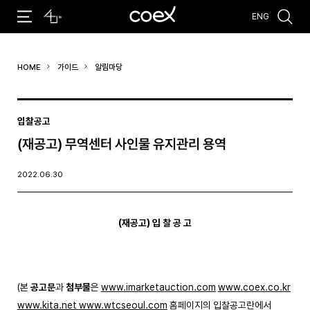
ENG
추천검색어
HOME
가이드
알림마당
#코엑스 전시
#행사
#주차안내
#편의시설
#오시는 길
#컨퍼런스
입찰공고
(재공고) 무역센터 사인물 유지관리 용역
2022.06.30
(
재공고
)
입 찰 공 고
(본
공고문
과
첨부물
은
www.imarketauction.com
www.coex.co.kr
www.kita.net
www.wtcseoul.com
홈페이지의 입찰공고란에서