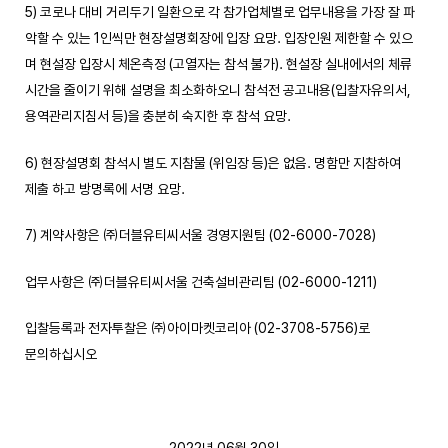
5) 코로나 대비 거리두기 일환으로 각 참가업체별로 업무내용을 가장 잘 파
악할 수 있는 1인씩만 현장설명회장에 입장 요망. 입장인원 제한할 수 있으
며 현설장 입장시 체온측정 (고열자는 참석 불가). 현설장 실내에서의 체류
시간을 줄이기 위해 설명을 최소화하오니 참석전 공고내용(입찰자유의서,
용역관리지침서 등)을 충분히 숙지한 후 참석 요망.
6) 현장설명회 참석시 별도 지참물 (위임장 등)은 없음. 명함만 지참하여
제출 하고 방명록에 서명 요망.
7) 계약사항은 ㈜더블유티씨서울 경영지원팀 (02-6000-7028)
업무사항은 ㈜더블유티씨서울 건축설비관리팀 (02-6000-1211)
입찰등록과 전자투찰은 ㈜아이마켓코리아 (02-3708-5756)로
문의하십시오
2022년 06월 30일