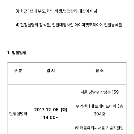
3) 최근 1년내 부도,화의,회생,법정관리 대상이 아님
4) 현장설명회 참석필, 입찰대행사인 아이마켓코리아에 입찰등록필
입찰일정
구 분
일 시
장 소
서울 강남구 삼성동 159
무역센터내 트레이드타워 3층
2017. 12. 05. (
화
)
현장설명회
304호
14:00~
㈜더블유티씨서울 기술지원팀