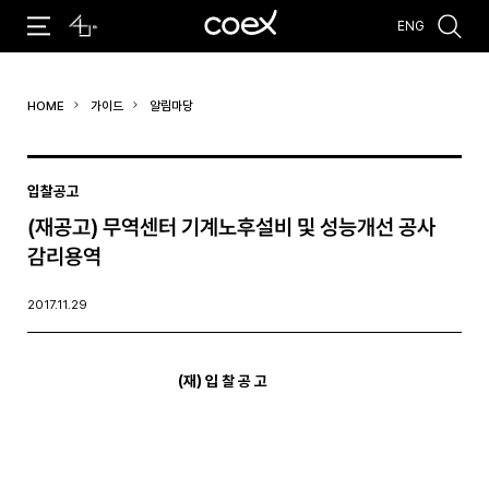
ENG
추천검색어
HOME
가이드
알림마당
#코엑스 전시
#행사
#주차안내
#편의시설
#오시는 길
#컨퍼런스
입찰공고
(재공고) 무역센터 기계노후설비 및 성능개선 공사
감리용역
2017.11.29
(
재
)
입 찰 공 고