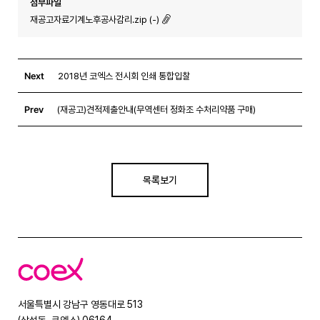
첨부파일
재공고자료기계노후공사감리.zip (-)
Next
2018년 코엑스 전시회 인쇄 통합입찰
Prev
(재공고)견적제출안내(무역센터 정화조 수처리약품 구매)
목록보기
코
엑
스
서울특별시 강남구 영동대로 513
(삼성동, 코엑스) 06164