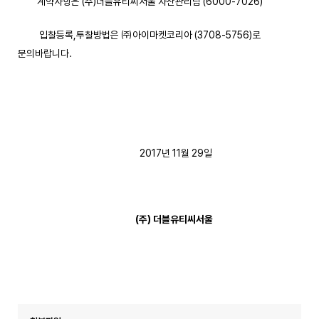
계약사항은 (주)더블유티씨서울 자산관리팀 (6000-7026)
입찰등록,투찰방법은 ㈜아이마켓코리아 (3708-5756)로
문의바랍니다.
2017년 11월 29일
(
주
)
더블유티씨서울