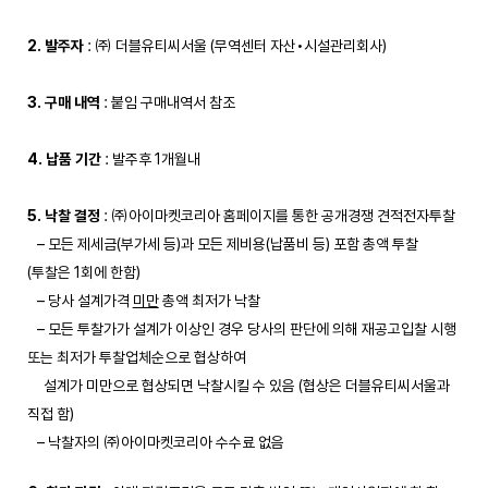
2. 발주자
: ㈜ 더블유티씨서울 (무역센터 자산•시설관리회사)
3. 구매 내역
: 붙임 구매내역서 참조
4. 납품 기간
: 발주후 1개월내
5. 낙찰 결정
: ㈜아이마켓코리아 홈페이지를 통한 공개경쟁 견적전자투찰
– 모든 제세금(부가세 등)과 모든 제비용(납품비 등) 포함 총액 투찰
(투찰은 1회에 한함)
– 당사 설계가격
미만
총액 최저가 낙찰
– 모든 투찰가가 설계가 이상인 경우 당사의 판단에 의해 재공고입찰 시행
또는 최저가 투찰업체순으로 협상하여
설계가 미만으로 협상되면 낙찰시킬 수 있음 (협상은 더블유티씨서울과
직접 함)
– 낙찰자의 ㈜아이마켓코리아 수수료 없음