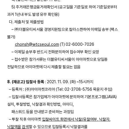
5) 주거래은행금융거래확인서 (공고일을 기준일로 하여 기준일로부터
과거 1년내 부도 발생 유무 확인용)
다. 제출처 및 제출방법
– ㈜더블유티씨서울 경영지원팀으로 칼라스캔하여 이메일 송부 (팩스
불가)
chonsh@wtcseoul.com
(T) 02-6000-7026
– 이메일 송부후 반드시 전화문의하여 접수여부 확인 요망
– 접수받은 참가서류는 더블유티씨서울이 아이마켓으로 당일중
전달하므로 아이마켓에 다시 제출할 필요는 없음
8. (재공고) 입찰사 등록
: 2021. 11. 09. (화) ~15시까지
– 등록처 : (주)아이마켓코리아 (Tel: 02-3708-5756 목윤지 주임)
– 입찰사등록은 참가업체가 아이마켓에 문의하여 기본프로그램(JAVA)
설치, 투찰방법, 낙찰결과 확인방법, 아이디,
패스워드 등을 안내받고 준비하는 과정임
– 투찰 직후 아이마켓
입찰싸이트 화면에서 낙찰
/
유찰여부
,
낙찰자
,
낙찰액을
검색
할 수 있으므로 입찰등록시 낙찰결과를