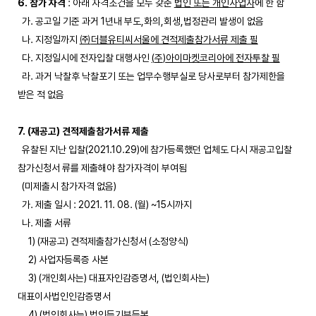
6. 참가 자격
: 아래 자격조건을 모두 갖춘
법인 또는 개인사업자
에 한 함
가. 공고일 기준 과거 1년내 부도,화의,회생,법정관리 발생이 없음
나. 지정일까지
㈜
더블유티씨서울에 견적제출참가서류 제출 필
다. 지정일시에 전자입찰 대행사인
(
주
)
아이마켓코리아에 전자투찰 필
라. 과거 낙찰후 낙찰포기 또는 업무수행부실로 당사로부터 참가제한을
받은 적 없음
7. (재공고) 견적제출참가서류 제출
유찰된 지난 입찰(2021.10.29)에 참가등록했던 업체도 다시 재공고입찰
참가신청서 류를 제출해야 참가자격이 부여됨
(미제출시 참가자격 없음)
가. 제출 일시 : 2021. 11. 08. (월) ~15시까지
나. 제출 서류
1) (재공고) 견적제출참가신청서 (소정양식)
2) 사업자등록증 사본
3) (개인회사는) 대표자인감증명서, (법인회사는)
대표이사법인인감증명서
4) (법인회사는) 법인등기부등본