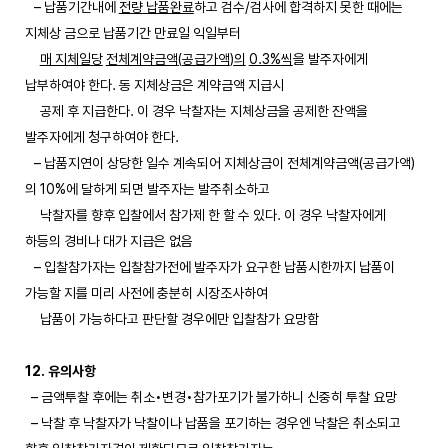
– 납품기간내에
전량 납품완료
하고 검수/검사에 합격하지 못한 때에는
지체상 금으로 납품기간 만료일 익일부터
매 지체일당
전체계약금액
(
공급가액
)
의
0.3%
씩
을 발주자에게
납부하여야 한다. 동 지체상금은 계약금액 지급시
공제 후 지급한다. 이 경우 낙찰자는 지체상금을 공제한 잔액을
발주자에게 청구하여야 한다.
– 납품지연이 상당한 일수 계속되어 지체상금이 전체계약금액(공급가액)
의 10%에 달하게 되면 발주자는 발주취소하고
낙찰자를 향후 입찰에서 참가제 한 할 수 있다. 이 경우 낙찰자에게
하등의 경비나 대가 지급은 없음
– 입찰참가자는 입찰참가전에 발주자가 요구한 납품시한까지 납품이
가능할 지를 미리 사전에 충분히 시장조사하여
납품이 가능하다고 판단할 경우에만 입찰참가 요망함
12. 유의사항
– 금액투찰 후에는 취소•변경•참가포기가 불가하니 신중히 투찰 요망
– 낙찰 후 낙찰자가 낙찰이나 납품을 포기하는 경우엔 낙찰은 취소되고