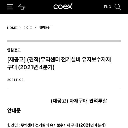
ENG
추천검색어
HOME
가이드
알림마당
#코엑스 전시
#행사
#주차안내
#편의시설
#오시는 길
#컨퍼런스
입찰공고
[재공고] (견적)무역센터 전기설비 유지보수자재
구매 (2021년 4분기)
2021.11.02
(재공고) 자재구매 견적투찰
안내문
1. 건명 : 무역센터 전기설비 유지보수자재 구매 (2021년 4분기)