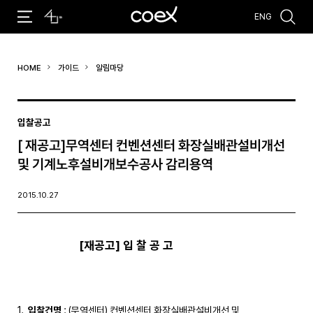
ENG
추천검색어
HOME
가이드
알림마당
#코엑스 전시
#행사
#주차안내
#편의시설
#오시는 길
#컨퍼런스
입찰공고
[ 재공고]무역센터 컨벤션센터 화장실배관설비개선
및 기계노후설비개보수공사 감리용역
2015.10.27
[
재공고
]
입 찰 공 고
입찰건명
: (무역센터) 컨벤션센터 화장실배관설비개선 및