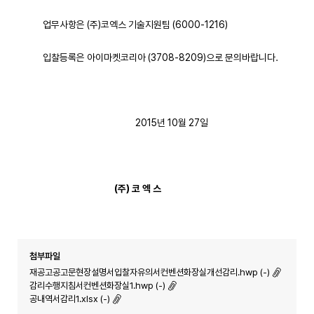
업무사항은 (주)코엑스 기술지원팀 (6000-1216)
입찰등록은 아이마켓코리아 (3708-8209)으로 문의바랍니다.
2015년 10월 27일
(
주
)
코 엑 스
첨부파일
재공고공고문현장설명서입찰자유의서컨벤션화장실개선감리.hwp (-)
감리수행지침서컨벤션화장실1.hwp (-)
공내역서감리1.xlsx (-)