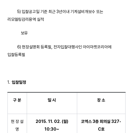
5) 입찰공고일 기준 최근 3년이내 기계설비개보수 또는
리모델링감리용역 실적
보유
6) 현장설명회 등록필, 전자입찰대행사인 아이마켓코리아에
입찰등록필
입찰일정
구 분
일 시
장 소
현 장 설
2015. 11. 02. (
월
)
코엑스
3
층 회의실
327-
명
10:30~
C
호