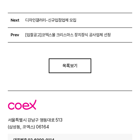
Next
디자인갤러리-신규입점업체 모집
Prev
[입찰공고]코엑스몰 크리스마스 장치장식 공사업체 선정
목록보기
코
엑
스
서울특별시 강남구 영동대로 513
(삼성동, 코엑스) 06164
대표번호 02-6000-0114