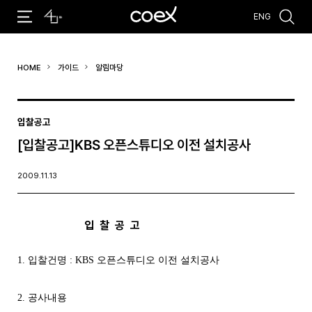
ENG
추천검색어
HOME
가이드
알림마당
#코엑스 전시
#행사
#주차안내
#편의시설
#오시는 길
#컨퍼런스
입찰공고
[입찰공고]KBS 오픈스튜디오 이전 설치공사
2009.11.13
입 찰 공 고
1. 입찰건명 : KBS 오픈스튜디오 이전 설치공사
2. 공사내용