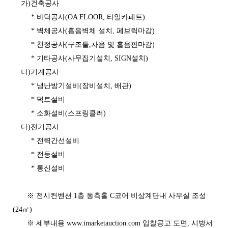
가)건축공사
* 바닥공사(OA FLOOR, 타일카페트)
* 벽체공사(흡음벽체 설치, 페브릭마감)
* 천정공사(구조틀,차음 및 흡음판마감)
* 기타공사(사무집기설치, SIGN설치)
나)기계공사
* 냉난방기설비(장비설치, 배관)
* 덕트설비
* 소화설비(스프링클러)
다)전기공사
* 전력간선설비
* 전등설비
* 통신설비
※ 전시컨벤션 1층 동측홀 C코어 비상계단내 사무실 조성
(24㎡)
※ 세부내용 www.imarketauction.com 입찰공고 도면, 시방서