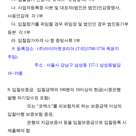
나. 사업자등록증 사본 및 대표자(법인은 법인)인감증명서,
사용인감계 각 1부
다. 입찰참가를 위임할 경우 위임장 및 법인인 경우 법인등기부
등본 각 1부
라. 입찰참가자격 나 항 증빙서류 1부
※ 등록장소 : (주)아이마켓코리아 (T:02)3708-5756 목윤지
주임)
주소 : 서울시 강남구 삼성동 157-1 삼성동빌딩
16~19층
8. 입찰보증금 : 입찰금액의 100분의 10이상의 현금(시중은행
발행 자기앞수표 포함)
또는 “코엑스”를 피보험자로 하는 보증금액 이상의
입찰이행 보증보험 증권,
은행의 지급보증서 등을 입찰보증금으로 입찰등록 시
제출해야 함.