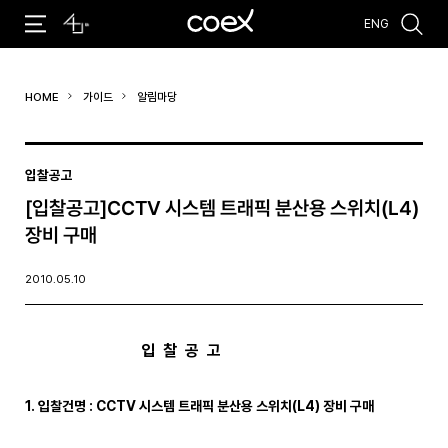
ENG
추천검색어
HOME
가이드
알림마당
#코엑스 전시
#행사
#주차안내
#편의시설
#오시는 길
#컨퍼런스
입찰공고
[입찰공고]CCTV 시스템 트래픽 분산용 스위치(L4)
장비 구매
2010.05.10
입 찰 공 고
1. 입찰건명 : CCTV 시스템 트래픽 분산용 스위치(L4) 장비 구매