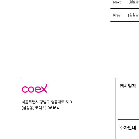
Next
[입찰공
Prev
[입찰공
행사일정
코
엑
스
서울특별시 강남구 영동대로 513
(삼성동, 코엑스) 06164
주차안내