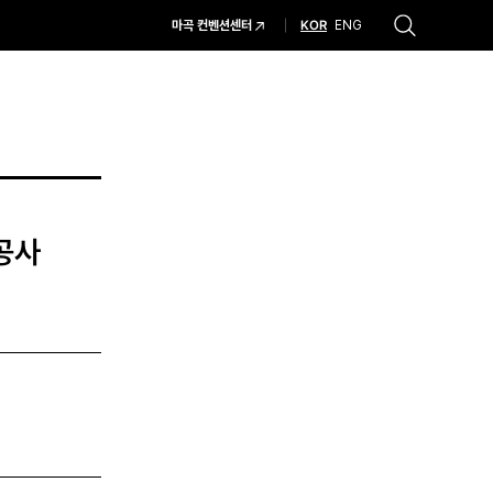
KOR
마곡 컨벤션센터
ENG
추천검색어
#코엑스 전시
#행사
#주차안내
#편의시설
#오시는 길
#컨퍼런스
 공사