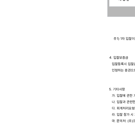
       주1) 1차
  4. 입찰보증금

     입찰등록시 입
     인정하는 증권으
  5. 기타사항

     가. 입찰에 
     나. 입찰과 관
     다. 회계처리
     라. 입찰 참
     마. 문의처: (주