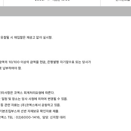
 입찰이 유찰될 시 재입찰은 재공고 없이 실시함.

찰금액의 10/100 이상의 금액을 현금, 은행발행 자기앞수표 또는 당사가

로 납부하여야 함.

관한 기타사항은 코엑스 회계처리요령에 따른다.

련한 일정 및 장소는 당사 사정에 의하여 변경될 수 있음.

요령 등 관련 자료는 (주)코엑스에서 공람하고 있음.

가 시 기본조립부스와 선반 자재보유 확인자료 제출.

)코엑스 TEL : 02)6000-1416,  담당: 신지항 대리
