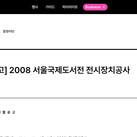
행사
가이드
하이라이트
Business
알림마당
고] 2008 서울국제도서전 전시장치공사
  찰  공  고 