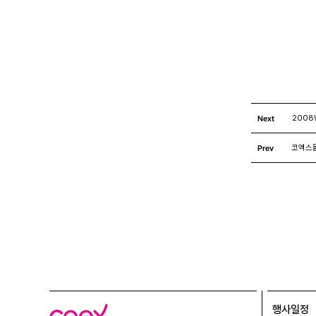
                        
Next
2008
Prev
코엑스몰
행사일정
코