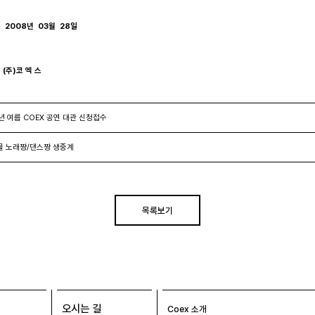
2008년  03월  28일

        (주)코 엑 스
년 여름 COEX 공연 대관 신청접수
 노래짱/댄스짱 생중계
목록보기
오시는 길
Coex 소개