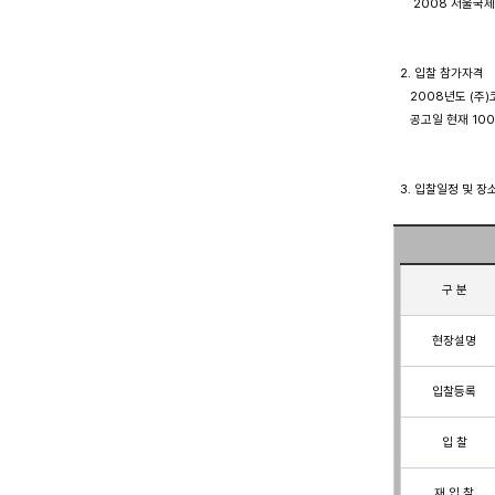
      2008 서울국제
  2. 입찰 참가자격

     2008년도 
     공고일 현재 
  3. 입찰일정 및 장소
구 분
현장설명
입찰등록
 입 찰 
재 입 찰