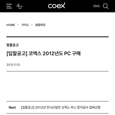
ENG
추천검색어
HOME
가이드
알림마당
#코엑스 전시
#행사
#주차안내
#편의시설
#오시는 길
#컨퍼런스
입찰공고
[입찰공고] 코엑스 2012년도 PC 구매
2012.11.12
Next
[입찰공고] 2012년 전시산업전 코엑스 부스 장치공사 업체선정