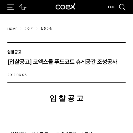
ENG
추천검색어
HOME
가이드
알림마당
#코엑스 전시
#행사
#주차안내
#편의시설
#오시는 길
#컨퍼런스
입찰공고
[입찰공고] 코엑스몰 푸드코트 휴게공간 조성공사
2012.06.08
입 찰 공 고