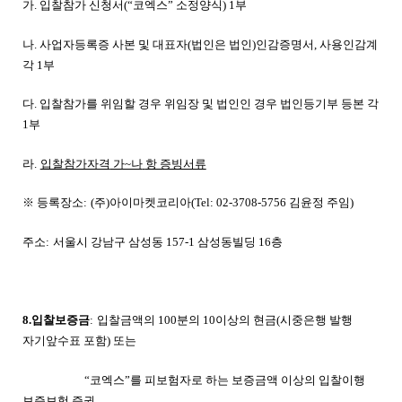
가. 입찰참가 신청서(“코엑스” 소정양식) 1부
나. 사업자등록증 사본 및 대표자(법인은 법인)인감증명서, 사용인감계
각 1부
다. 입찰참가를 위임할 경우 위임장 및 법인인 경우 법인등기부 등본 각
1부
라.
입찰참가자격
가~나
항 증빙서류
※ 등록장소:
(주)아이마켓코리아(
Tel: 02-3708-5756 김윤정 주임)
주소:
서울시
강남구 삼성동 157-1
삼성동빌딩 16층
8.입찰보증금
:
입찰금액의 100분의 10이상의 현금(
시중은행 발행
자기앞수표 포함
)
또는
“코엑스”를 피보험자로 하는 보증금액 이상의 입찰이행
,
보증보험
증권