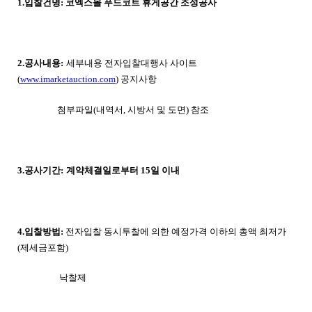
1.입찰건명: 코엑스몰 푸드코트 휴게공간 조성공사
2.
공사내용:
세부내용 전자입찰대행사 사이트
(
www.imarketauction.com
) 공지사항
첨부파일(내역서, 시방서 및 도면) 참조
3.공사기간:
계약체결일로부터 15일 이내
4.입찰방법:
전자입찰 동시투찰에 의한
예정가격 이하의 총액 최저가
(제세금포함)
낙찰제