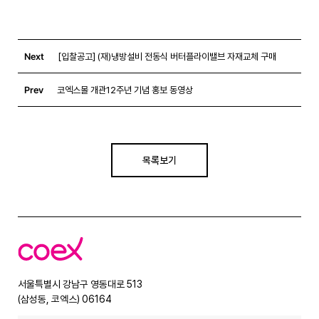
Next
[입찰공고] (재)냉방설비 전동식 버터플라이밸브 자재교체 구매
Prev
코엑스몰 개관12주년 기념 홍보 동영상
목록보기
코
엑
스
서울특별시 강남구 영동대로 513
(삼성동, 코엑스) 06164