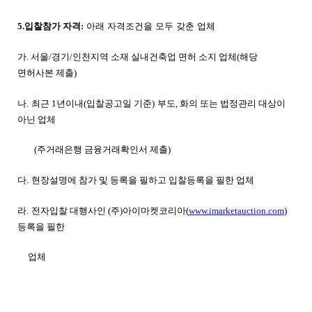
5.입찰참가 자격:
아래
자격조건을
모두
갖춘
업체
가
.
서울/경기/인천지역 소재 실내건축업 면허 소지 업체(해당
면허사본 제출)
나.
최근 1년
이내(
입찰공고일 기준)
부도, 화의 또는 법정관리 대상이
아닌 업체
(
주거래은행 금융거래확인서 제출)
다.
현장설명에 참가 및 등록을 필하고 입찰등록을 필한 업체
라.
전자입찰 대행사인
(주)아이마켓코리아
(
www.imarketauction.com
)
등록을 필한
업체