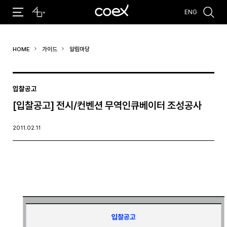
ENG
추천검색어
HOME
가이드
알림마당
#코엑스 전시
#행사
#주차안내
#편의시설
#오시는 길
#컨퍼런스
입찰공고
[입찰공고] 전시/컨벤션 무역인큐베이터 조성공사
2011.02.11
입찰공고