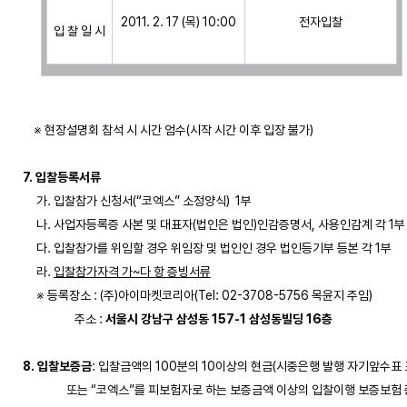
2011. 2. 17 (목) 10:00
전자입찰
입 찰 일 시
    ※ 현장설명회 참석 시 시간 엄수(시작 시간 이후 입장 불가)

7. 입찰등록서류
     가. 입찰참가 신청서(“코엑스” 소정양식)  1부

     나. 사업자등록증 사본 및 대표자(법인은 법인)인감증명서, 사용인감계 각 1부

     다. 입찰참가를 위임할 경우 위임장 및 법인인 경우 법인등기부 등본 각 1부

     라. 
입찰참가자격 가~다 항 증빙서류
     ※ 등록장소 : (주)아이마켓코리아(Tel: 02-3708-5756 목윤지 주임)

                   주소 : 
서울시 강남구 삼성동 157-1 삼성동빌딩 16층
8. 입찰보증금
: 입찰금액의 100분의 10이상의 현금(시중은행 발행 자기앞수표 포함)        
                또는 “코엑스”를 피보험자로 하는 보증금액 이상의 입찰이행 보증보험 증