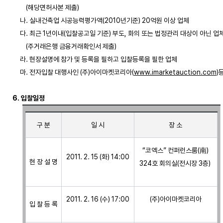
         (해당면허사본 제출)

     나. 실내건축업 시공능력평가액(2010년기준) 20억원 이상 업체

     다. 최근 1년이내(입찰공고일 기준) 부도, 화의 또는 법정관리 대상이 아닌 업체
         (주거래은행 금융거래확인서 제출)

     라. 현장설명에 참가 및 등록을 필하고 입찰등록을 필한 업체

     마. 전자입찰 대행사인 (주)아이마켓코리아(
www.imarketauction.com
)
6. 입찰일정
구 분
일 시
장 소
“코엑스” 컨퍼런스룸(南)
2011. 2. 15 (화) 14:00
현 장 설 명
324호 회의실(전시장 3층) 
2011. 2. 16 (수) 17:00
(주)아이마켓코리아
입 찰 등 록