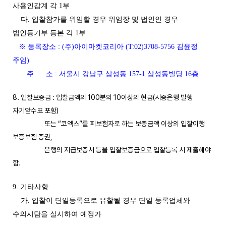
사용인감계 각 1부
다. 입찰참가를 위임할 경우 위임장 및 법인인 경우
법인등기부 등본 각 1부
※ 등록장소 : (주)아이마켓코리아 (T:02)3708-5756 김윤정
주임)
주 소 : 서울시 강남구 삼성동 157-1 삼성동빌딩 16층
8. 입찰보증금 : 입찰금액의 100분의 10이상의 현금(시중은행 발행
자기앞수표 포함)
또는 “코엑스”를 피보험자로 하는 보증금액 이상의 입찰이행
보증보험 증권,
은행의 지급보증서 등을 입찰보증금으로 입찰등록 시 제출해야
함.
9. 기타사항
가. 입찰이 단일등록으로 유찰될 경우 단일 등록업체와
수의시담을 실시하여 예정가