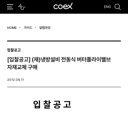
ENG
추천검색어
HOME
가이드
알림마당
#코엑스 전시
#행사
#주차안내
#편의시설
#오시는 길
#컨퍼런스
입찰공고
[입찰공고] (재)냉방설비 전동식 버터플라이밸브
자재교체 구매
2012.06.11
입 찰 공 고