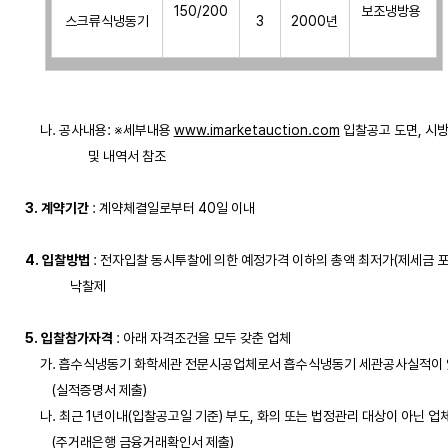
150/200
보조냉방용 
스크류식냉동기
3
2000년
     나. 공사내용: ※세부내용 
www.imarketauction.com
 입찰공고 도면, 시방
                     및 내역서 참조

3. 계약기간
 : 계약체결일로부터 40일 이내

4. 입찰방법
 : 전자입찰 동시투찰에 의한 예정가격 이하의 총액 최저가(제세금 포함
               낙찰제

5. 입찰참가자격
 : 아래 자격조건을 모두 갖춘 업체

     가. 흡수식냉동기 화학세관 전문시공업체로서 흡수식냉동기 세관공사실적이 
         (실적증명서 제출)

     나. 최근 1년이내(입찰공고일 기준) 부도, 화의 또는 법정관리 대상이 아닌 업체
         (주거래은행 금융거래확인서 제출)
