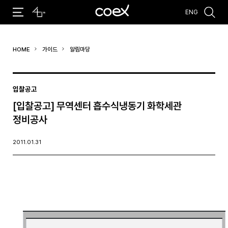
ENG
추천검색어
HOME
가이드
알림마당
#코엑스 전시
#행사
#주차안내
#편의시설
#오시는 길
#컨퍼런스
입찰공고
[입찰공고] 무역센터 흡수식냉동기 화학세관
정비공사
2011.01.31