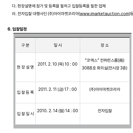
     다. 현장설명에 참가 및 등록을 필하고 입찰등록을 필한 업체

     라. 전자입찰 대행사인 (주)아이마켓코리아(
www.imarketauction.com
)
6. 입찰일정
구 분
일 시
장 소
“코엑스” 컨퍼런스룸(南)
2011. 2. 10 (목) 10 : 00
현 장 설 명
308B호 회의실(전시장 3층)
2011. 2. 11 (금) 17 : 00
(주)아이마켓코리아
입 찰 등 록
2010. 2. 14 (월) 14 : 00
전자입찰
입 찰 일 시