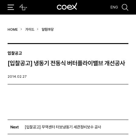
ENG
추천검색어
HOME
가이드
알림마당
#코엑스 전시
#행사
#주차안내
#편의시설
#오시는 길
#컨퍼런스
입찰공고
[입찰공고] 냉동기 전동식 버터플라이밸브 개선공사
2014.02.27
Next
[입찰공고] 무역센터 터보냉동기 세관정비보수 공사