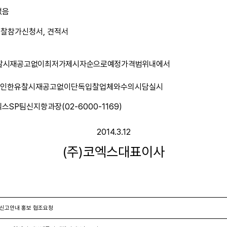
없음
입찰참가신청서
,
견적서
찰
시
재공고
없이
최저가
제시자순으로
예정가격
범위내에서
로
인한
유찰
시
재공고
없이
단독입찰
업체와
수의시담
실시
엑스
SP
팀
신지항
과장
(02-6000-1169)
2014.3.12
(
주
)
코엑스
대표이사
 신고안내 홍보 협조요청