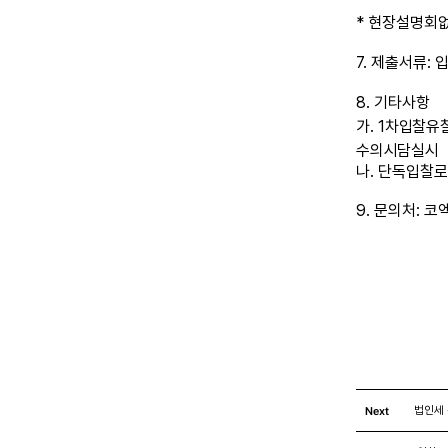
*
현장설명회
7.
제출서류
:
8.
기타사항
가
.
1
차
입찰
유
수의시담
실시
나
.
단독
입찰
9.
문의처
:
코
Next
법인세