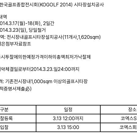
한국골프종합전시회
(KOGOLF 2014)
시타장
설치공사
내역
2014.3.17(
월
)-18(
화
), 2
일간
2014.3.23(
일
),
당일철거
내역
:
전시장
내
골프시타장
설치공사
(11
개사
,1,620sqm)
역은
첨부자료
참조
동시투찰에
의한
예정가격
이하의
총액
최저가
낙찰제
계약체결일로부터
2014.3.23.
일
24:00
까지
격
:
기존
전시장
내
1,000sqm
이상의
골프
시타장
적증명서
제출
必
)
구분
일정
장소
찰등록
3.13 12:00
까지
코엑스
S
입
찰
3.13 15:00
코엑스
회