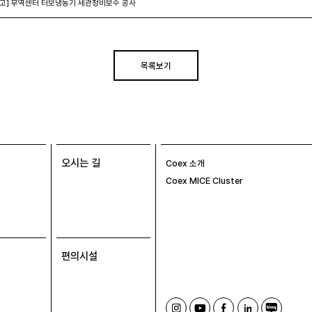
고] 무역센터 터보냉동기 세관정비보수 공사
목록보기
오시는 길
Coex 소개
Coex MICE Cluster
편의시설
인
유
페
링
블