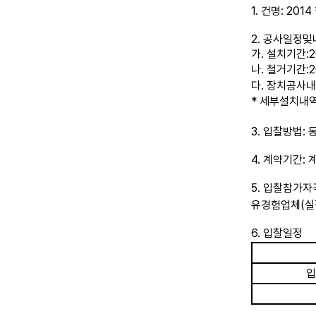
1.
건명
: 2014
2.
공사일정
및
가
.
설치기간
:
나
.
철거기간
:
다
.
장치공사
*
세부
설치내
3.
입찰방법
:
4.
계약기간
:
5.
입찰
참가자
유
경험
업체
(
실
6.
입찰일정
입