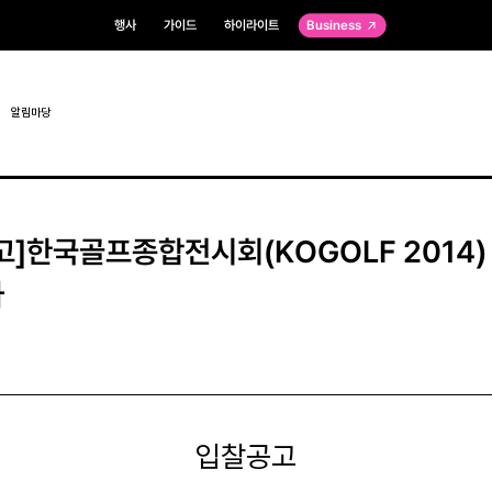
행사
가이드
하이라이트
Business
알림마당
고]한국골프종합전시회(KOGOLF 2014)
사
입
찰
공
고