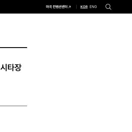
KOR
마곡 컨벤션센터
ENG
추천검색어
#코엑스 전시
#행사
#주차안내
#편의시설
#오시는 길
#컨퍼런스
 시타장