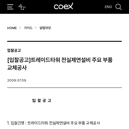
ENG
추천검색어
HOME
가이드
알림마당
#코엑스 전시
#행사
#주차안내
#편의시설
#오시는 길
#컨퍼런스
입찰공고
[입찰공고]트레이드타워 전실제연설비 주요 부품
교체공사
2009.07.09
입  찰  공  고
1. 입찰건명 : 트레이드타워 전실제연설비 주요 부품 교체공사
