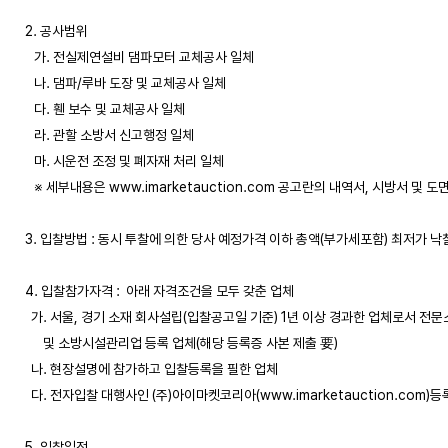
2. 공사범위 

   가. 전실제연설비 댐파모터 교체공사 일체

   나. 댐파/루바 도장 및 교체공사 일체

   다. 휀 보수 및 교체공사 일체

   라. 관할 소방서 신고행정 일체

   마. 시운전 조정 및 폐자재 처리 일체

   ※ 세부내용은 www.imarketauction.com 공고란의 내역서, 시방서 및 도면
3. 입찰방법 : 동시 투찰에 의한 당사 예정가격 이하 총액(부가세포함) 최저가 낙찰
4. 입찰참가자격 :  아래 자격조건을 모두 갖춘 업체

  가. 서울, 경기 소재 회사설립(입찰공고일 기준) 1년 이상 경과한 업체로서 전
      및 소방시설관리업 등록 업체(해당 등록증 사본 제출 要)

  나. 현장설명에 참가하고 입찰등록을 필한 업체

  다. 전자입찰 대행사인 (주)아이마켓코리아(www.imarketauction.com)