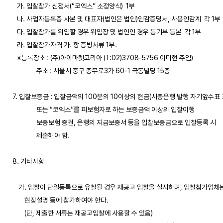
   가. 입찰참가 신청서(“코엑스” 소정양식)  1부 

   나. 사업자등록증 사본 및 대표자(법인은 법인)인감증명서, 사용인감계  각 1부

   다. 입찰참가를 위임할 경우 위임장 및 법인인 경우 등기부 등본  각 1부

   라. 입찰참가자격 가. 항 증빙서류 1부. 

   ※등록장소 : (주)아이마켓코리아 (T:02)3708-5756 이미현 주임) 

                주소 : 서울시 중구 충무로3가 60-1 극동빌딩 15층

7. 입찰보증금 : 입찰금액의 100분의 10이상의 현금(시중은행 발행 자기앞수표 포
                또는 “코엑스”를 피보험자로 하는 보증금액 이상의 입찰이행

                보증보험 증권, 은행의 지급보증서 등을 입찰보증금으로 입찰등록 시

                제출해야 함.

8. 기타사항

    가. 입찰이 단일등록으로 유찰될 경우 재공고 입찰을 실시하며, 입찰참가업체
        현장설명 등에 참가하여야 한다. 

        (단, 제출한 서류는 재공고입찰에 사용할 수 있음)
