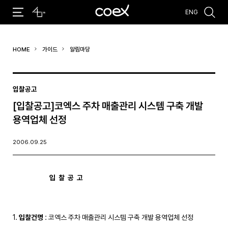
ENG
추천검색어
HOME
가이드
알림마당
#코엑스 전시
#행사
#주차안내
#편의시설
#오시는 길
#컨퍼런스
입찰공고
[입찰공고]코엑스 주차 매출관리 시스템 구축 개발
용역업체 선정
2006.09.25
입  찰  공  고 
1. 
입찰건명
 : 코엑스 주차 매출관리 시스템 구축 개발 용역업체 선정
