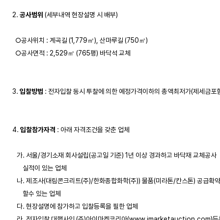
2. 
공사범위
 (세부내역 현장설명 시 배부)

  ○공사위치 : 계곡길 (1,779㎡), 산마루길 (750㎡)

  ○공사면적 : 2,529㎡ (765평) 바닥석 교체 

3. 
입찰방법
 : 전자입찰 동시 투찰에 의한 예정가격이하의 총액최저가(제세금포함)
4. 
입찰참가자격
 : 아래 자격조건을 갖춘 업체

   가. 서울/경기소재 회사설립(공고일 기준) 1년 이상 경과하고 바닥재 교체공사 

       실적이 있는 업체 

   나. 제조사(대림콘크리트(주)/한화종합화학(주)) 물품(미라톤/칸스톤) 공급확약
       할수 있는 업체 

   다. 현장설명에 참가하고 입찰등록을 필한 업체

   라. 전자입찰 대행사인 (주)아이마켓코리아(www.imarketauction.com)