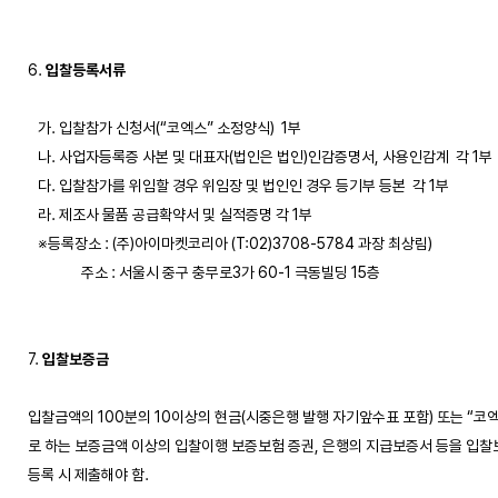
6. 
입찰등록서류
   가. 입찰참가 신청서(“코엑스” 소정양식)  1부 

   나. 사업자등록증 사본 및 대표자(법인은 법인)인감증명서, 사용인감계  각 1부

   다. 입찰참가를 위임할 경우 위임장 및 법인인 경우 등기부 등본  각 1부

   라. 제조사 물품 공급확약서 및 실적증명 각 1부 

   ※등록장소 : (주)아이마켓코리아 (T:02)3708-5784 과장 최상림) 

                주소 : 서울시 중구 충무로3가 60-1 극동빌딩 15층

7. 
입찰보증금
입찰금액의 100분의 10이상의 현금(시중은행 발행 자기앞수표 포함) 또는 “코엑
로 하는 보증금액 이상의 입찰이행 보증보험 증권, 은행의 지급보증서 등을 입찰
등록 시 제출해야 함. 
