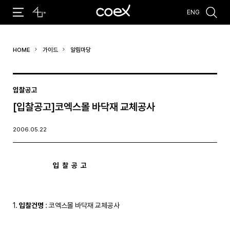
ENG
추천검색어
HOME
가이드
알림마당
#코엑스 전시
#행사
#주차안내
#편의시설
#오시는 길
#컨퍼런스
입찰공고
[입찰공고]코엑스몰 바닥재 교체공사
2006.05.22
입  찰  공  고 
1. 
입찰건명
 : 코엑스몰 바닥재 교체공사
