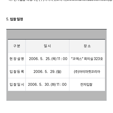
5. 
입찰 일정
구 분
일 시
장 소
현 장 설 명
  2006.  5.   25. (목) 11 : 00
“코엑스” 회의실 323호
입 찰 등 록
2006.  5.   29. (월)
(주)아이마켓코리아
입 찰 일 시
2006.  5.   30. (화) 11 : 00
전자입찰  