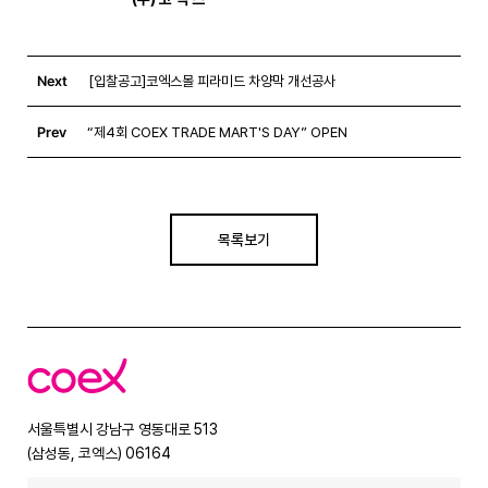
Next
[입찰공고]코엑스몰 피라미드 차양막 개선공사
Prev
“제4회 COEX TRADE MART'S DAY” OPEN
목록보기
코
엑
스
서울특별시 강남구 영동대로 513
(삼성동, 코엑스) 06164