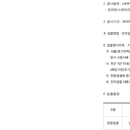
2. 공사범위 : (세부
– 컨퍼런스센터(전시
3. 공사기간 : 계
4. 입찰방법 : 전
5. 입찰참가자격 :
가. 서울/경기지역(
당사 시방서에 지정
나. 최근 1년 이내
(해당기관(주거래
다. 현장설명에 참
라. 전자입찰 대행사인
6. 입찰일정
구분
현장설명