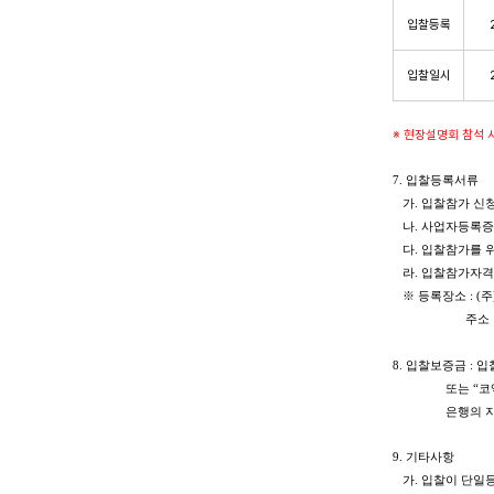
입찰등록
입찰일시
※ 현장설명회 참석 
7. 입찰등록서류
가. 입찰참가 신청
나. 사업자등록증 
다. 입찰참가를 위
라. 입찰참가자격(
※ 등록장소 : (주)
주소 : 서울시 
8. 입찰보증금 : 
또는 “코엑스”를
은행의 지급보증
9. 기타사항
가. 입찰이 단일