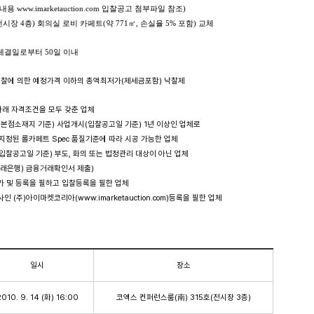
내용 www.imarketauction.com 입찰공고 첨부파일 참조)
장 4층) 회의실 로비 카페트(약 771㎡, 손실율 5% 포함) 교체
약체결일로부터 50일 이내
자입찰에 의한 예정가격 이하의 총액최저가(제세금포함) 낙찰제
 아래 자격조건을 모두 갖춘 업체
본점소재지 기준) 사업개시(입찰공고일 기준) 1년 이상인 업체로
된 롤카페트 Spec 품질기준에 따라 시공 가능한 업체
(입찰공고일 기준) 부도, 화의 또는 법정관리 대상이 아닌 업체
은행) 금융거래확인서 제출)
가 및 등록을 필하고 입찰등록을 필한 업체
 (주)아이마켓코리아(www.imarketauction.com)등록을 필한 업체
일시
장소
2010. 9. 14 (화) 16:00
코엑스 컨퍼런스룸(南) 315호(전시장 3층)