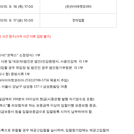
2010. 9. 16 (목) 17:00
(주)아이마켓코리아
2010. 9. 17 (금) 10:00
전자입찰
시 시간 엄수(시작 시간 이후 입장 불가)
서(“코엑스” 소정양식) 1부
사본 및 대표자(법인은 법인)인감증명서, 사용인감계 각 1부
임할 경우 위임장 및 법인인 경우 법인등기부등본 각 1부
나 항) 증빙서류 1부
아이마켓코리아 (T:02)3708-5756 목윤지 주임)
강남구 삼성동 157-1 삼성동빌딩 16층
입찰금액의 100분의 10이상의 현금(시중은행 발행 자기앞수표 포함)
 피보험자로 하는 보증금액 이상의 입찰이행 보증보험 증권,
서 등을 입찰보증금으로 입찰등록 시까지 납부하여야 함.
등록으로 유찰될 경우 재공고입찰을 실시하며, 입찰참가업체는 재공고입찰의