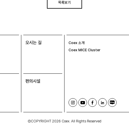
목록보기
오시는 길
Coex 소개
Coex MICE Cluster
편의시설
인
유
페
링
블
스
튜
이
크
로
타
브
스
드
그
그
북
인
ⒸCOPYRIGHT 2026 Coex. All Rights Reserved
램