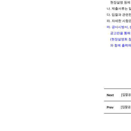
현장설명 등에 참
나. 제출서류는 
다. 입찰과 관련한
라. 자세한 사항은 
마. 공사시방서, 설계
공고란을 통해 출
(현장설명회 참석
와 함께 출력하여
Next
[입찰공
Prev
[입찰공