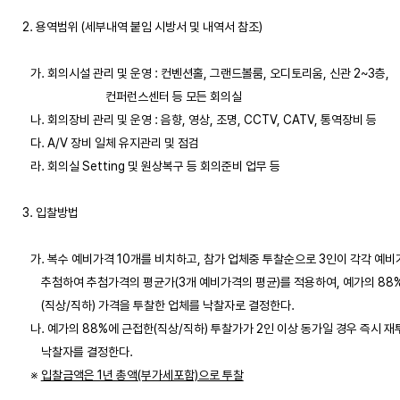
2. 용역범위 (세부내역 붙임 시방서 및 내역서 참조)

   가. 회의시설 관리 및 운영 : 컨벤션홀, 그랜드볼룸, 오디토리움, 신관 2~3층,

                               컨퍼런스센터 등 모든 회의실

   나. 회의장비 관리 및 운영 : 음향, 영상, 조명, CCTV, CATV, 통역장비 등

   다. A/V 장비 일체 유지관리 및 점검

   라. 회의실 Setting 및 원상복구 등 회의준비 업무 등

3. 입찰방법 

   가. 복수 예비가격 10개를 비치하고, 참가 업체중 투찰순으로 3인이 각각 예비
       추첨하여 추첨가격의 평균가(3개 예비가격의 평균)를 적용하여, 예가의 88
       (직상/직하) 가격을 투찰한 업체를 낙찰자로 결정한다.

   나. 예가의 88%에 근접한(직상/직하) 투찰가가 2인 이상 동가일 경우 즉시 재
       낙찰자를 결정한다.

   ※ 
입찰금액은 1년 총액(부가세포함)으로 투찰