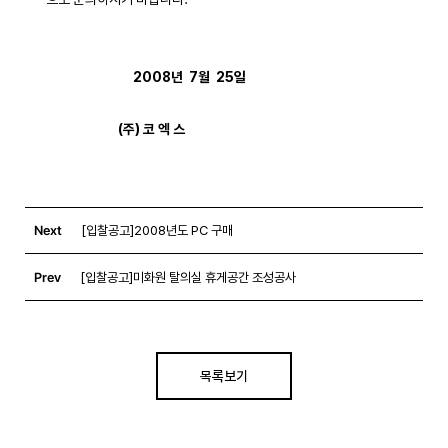
2008년  7월  25일 

                               (주) 코 엑 스
Next
[입찰공고]2008년도 PC 구매
Prev
[입찰공고]미화원 탈의실 휴게공간 조성공사
목록보기