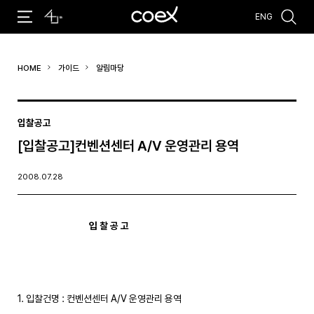
ENG
추천검색어
HOME
가이드
알림마당
#코엑스 전시
#행사
#주차안내
#편의시설
#오시는 길
#컨퍼런스
입찰공고
[입찰공고]컨벤션센터 A/V 운영관리 용역
2008.07.28
입 찰 공 고
1. 입찰건명 : 컨벤션센터 A/V 운영관리 용역 
