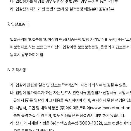
   다. 입찰참가를 위임할 경우 위임장 및 법인인 경우 등기부 등본  각 1부

   라. 
입찰참가자격 가 항 증빙자료(해당 실적증명서(원본대조필)) 1부
7. 입찰보증금

   입찰금액의 100분의 10이상의 현금(시중은행 발행 자기앞수표 포함) 또는“코엑
   피보험자로 하는 보증금액 이상의 입찰이행 보증보험증권, 은행의 지급보증서 등
   등록시 납부하여야 함.

8. 기타사항

   가. 입찰과 관련한 일정 및 장소는 “코엑스”의 사정에 의하여 변경될 수 있음.

   나. 입찰에 참가하고자 하는 자는 반드시 관련서류(입찰참가 신청서류, 시방서 
       유의서 등)를 열람하여 그 내용을 숙지하여야 하며, 숙지하지 못한 책임은 입
   다. 시방서, 도면 및 내역서 등은 (주)아이마켓코리아(www.imarketauction.
       통해 출력하실 수 있으며, 별도 인쇄물은 현장설명시 배부 하지 않습니다. 

   라. 상기 외 자세한 사항은 (주)코엑스 총무팀(6000-1032), 또는 컨벤션마케팅
       으로 문의하시기 바랍니다.
