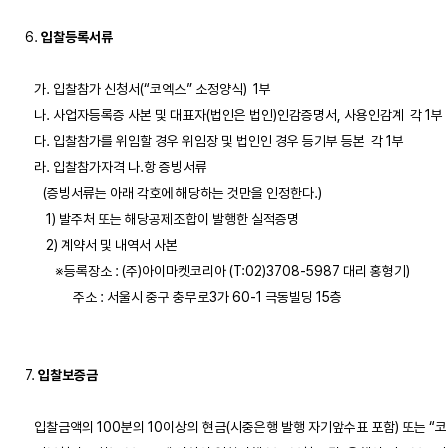
6. 
입찰등록서류
   가. 입찰참가 신청서(“코엑스” 소정양식)  1부 

   나. 사업자등록증 사본 및 대표자(법인은 법인)인감증명서, 사용인감계  각 1부

   다. 입찰참가를 위임할 경우 위임장 및 법인인 경우 등기부 등본  각 1부

   라. 입찰참가자격 나.항 증빙서류 

      (증빙서류는 아래 각호에 해당하는 것만을 인정한다.)

       1) 발주처 또는 해당공제조합이 발행한 실적증명 

       2) 계약서 및 내역서 사본 

          ※등록장소 : (주)아이마켓코리아 (T:02)3708-5987 대리 홍형기) 

                주소 : 서울시 중구 충무로3가 60-1 극동빌딩 15층

7. 
입찰보증금
   입찰금액의 100분의 10이상의 현금(시중은행 발행 자기앞수표 포함) 또는 “코엑