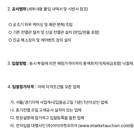
2. 
공사범위
 (세부내용 붙임 내역서 및 시방서 참조) 

 ○ 공조기 외부 케이싱 및 배관 분해/조립

 ○ 기존 전열관 철거 및 신설 전열관 설치 (반입/반출 포함)

 ○ 진공 해소장치 및 에어벤트 장치 설치

3. 
입찰방법
 : 동시 투찰에 의한 예정가격이하의 총액최저가(제세금포함) 낙찰제

4. 
입찰참가자격
 :  아래 자격조건을 갖춘 업체

   가. 서울/경기지역 사업개시(입찰공고일 기준) 1년이상인 업체 

   나. 증기전열 코일 교체공사 실적이 있는 업체 

   다. 현장설명에 참가하고 입찰등록을 필한 업체

   라. 전자입찰 대행사인 (주)아이마켓코리아 (www.imarketauction.com