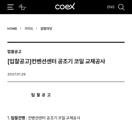
ENG
추천검색어
HOME
가이드
알림마당
#코엑스 전시
#행사
#주차안내
#편의시설
#오시는 길
#컨퍼런스
입찰공고
[입찰공고]컨벤션센터 공조기 코일 교체공사
2007.01.29
입  찰  공  고
1. 
입찰건명
 : 컨벤션센터 공조기 코일 교체공사
